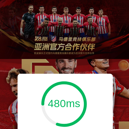
480ms