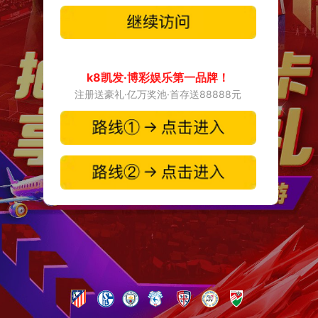
k8凯发·博彩娱乐第一品牌！
注册送豪礼·亿万奖池·首存送88888元