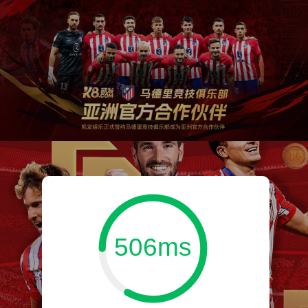
506ms